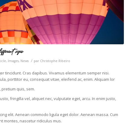
ferent sizes
/
icle
,
Images
,
News
par
Christophe Ribeiro
eger tincidunt. Cras dapibus. Vivamus elementum semper nisi.
la, porttitor eu, consequat vitae, eleifend ac, enim. Aliquam lor
, pretium quis, sem.
, fringilla vel, aliquet nec, vulputate eget, arcu. In enim justo,
scing elit. Aenean commodo ligula eget dolor. Aenean massa. Cum
nt montes, nascetur ridiculus mus.