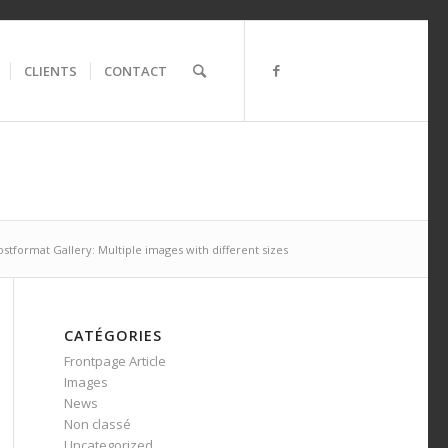
CLIENTS
CONTACT
ostformat Gallery: Multiple images with different sizes
CATÉGORIES
Frontpage Article
Images
News
Non classé
Uncategorized