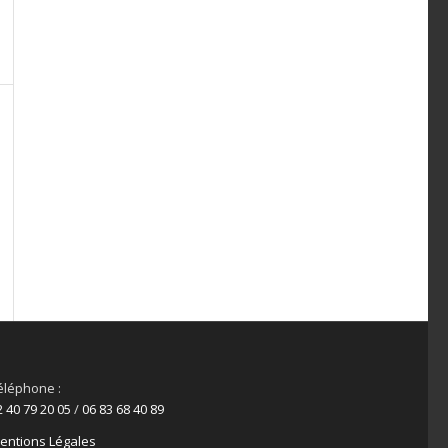
éléphone :
2 40 79 20 05
/
06 83 68 40 89
entions Légales