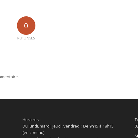
0
RÉPONSES
mmentaire.
Horaires :
T
Du lundi, mardi, jeudi, vendredi : De 9h15 à 18h15
0
(en continu)
M