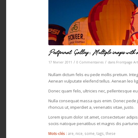
Postformat Gallery: Multiple images with dif
/
/
17 février 2011
0 Commentaires
dans
Frontpage Art
Nullam dictum felis eu pede mollis pretium. Int
Aenean vulputate eleifend tellus. Aenean leo ligu
Donec quam felis, ultricies nec, pellentesque eu
Nulla consequat massa quis enim. Donec pede justo
rhoncus ut, imperdiet a, venenatis vitae, justo.
Lorem ipsum dolor sit amet, consectetuer adipi
sociis natoque penatibus et magnis dis parturie
Mots-clés :
are
,
nice
,
some
,
tags
,
these