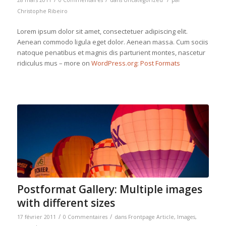
28 mars 2011
0 Commentaires
dans
Uncategorized
par
Christophe Ribeiro
Lorem ipsum dolor sit amet, consectetuer adipiscing elit.
Aenean commodo ligula eget dolor. Aenean massa. Cum sociis
natoque penatibus et magnis dis parturient montes, nascetur
ridiculus mus – more on
WordPress.org: Post Formats
Postformat Gallery: Multiple images
with different sizes
/
/
17 février 2011
0 Commentaires
dans
Frontpage Article
,
Images
,