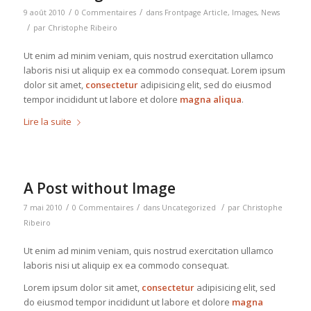
/
/
9 août 2010
0 Commentaires
dans
Frontpage Article
,
Images
,
News
/
par
Christophe Ribeiro
Ut enim ad minim veniam, quis nostrud exercitation ullamco
laboris nisi ut aliquip ex ea commodo consequat. Lorem ipsum
dolor sit amet,
consectetur
adipisicing elit, sed do eiusmod
tempor incididunt ut labore et dolore
magna aliqua
.
Lire la suite
A Post without Image
/
/
/
7 mai 2010
0 Commentaires
dans
Uncategorized
par
Christophe
Ribeiro
Ut enim ad minim veniam, quis nostrud exercitation ullamco
laboris nisi ut aliquip ex ea commodo consequat.
Lorem ipsum dolor sit amet,
consectetur
adipisicing elit, sed
do eiusmod tempor incididunt ut labore et dolore
magna