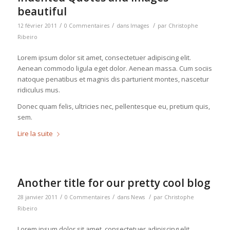
beautiful
/
/
/
12 février 2011
0 Commentaires
dans
Images
par
Christophe
Ribeiro
Lorem ipsum dolor sit amet, consectetuer adipiscing elit.
Aenean commodo ligula eget dolor. Aenean massa. Cum sociis
natoque penatibus et magnis dis parturient montes, nascetur
ridiculus mus.
Donec quam felis, ultricies nec, pellentesque eu, pretium quis,
sem.
Lire la suite
Another title for our pretty cool blog
/
/
/
28 janvier 2011
0 Commentaires
dans
News
par
Christophe
Ribeiro
Lorem ipsum dolor sit amet, consectetuer adipiscing elit.