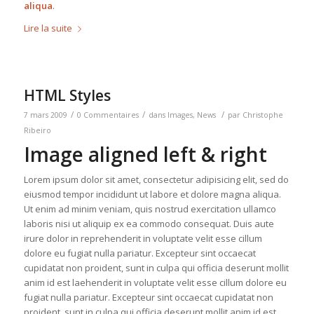
aliqua
.
Lire la suite
HTML Styles
/
/
/
7 mars 2009
0 Commentaires
dans
Images
,
News
par
Christophe
Ribeiro
Image aligned left & right
Lorem ipsum dolor sit amet, consectetur adipisicing elit, sed do
eiusmod tempor incididunt ut labore et dolore magna aliqua.
Ut enim ad minim veniam, quis nostrud exercitation ullamco
laboris nisi ut aliquip ex ea commodo consequat. Duis aute
irure dolor in reprehenderit in voluptate velit esse cillum
dolore eu fugiat nulla pariatur. Excepteur sint occaecat
cupidatat non proident, sunt in culpa qui officia deserunt mollit
anim id est laehenderit in voluptate velit esse cillum dolore eu
fugiat nulla pariatur. Excepteur sint occaecat cupidatat non
proident, sunt in culpa qui officia deserunt mollit anim id est