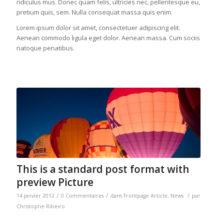
ridiculus mus. Donec quam felis, ultricies nec, pellentesque eu,
pretium quis, sem. Nulla consequat massa quis enim.
Lorem ipsum dolor sit amet, consectetuer adipiscing elit.
Aenean commodo ligula eget dolor. Aenean massa. Cum sociis
natoque penatibus.
This is a standard post format with
preview Picture
/
/
/
14 janvier 2012
0 Commentaires
dans
Frontpage Article
,
News
par
Christophe Ribeiro