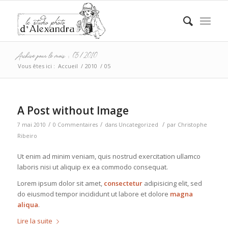
Archive pour le mois : 05/2010
Vous êtes ici :
Accueil
/
2010
/
05
A Post without Image
/
/
/
7 mai 2010
0 Commentaires
dans
Uncategorized
par
Christophe
Ribeiro
Ut enim ad minim veniam, quis nostrud exercitation ullamco
laboris nisi ut aliquip ex ea commodo consequat.
Lorem ipsum dolor sit amet,
consectetur
adipisicing elit, sed
do eiusmod tempor incididunt ut labore et dolore
magna
aliqua
.
Lire la suite