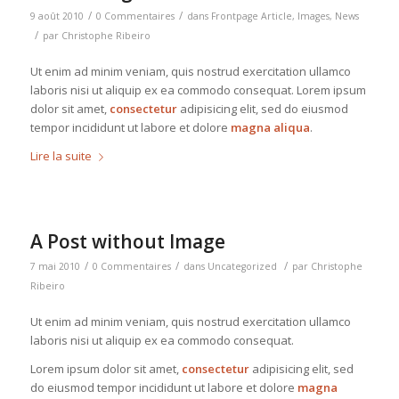
/
/
9 août 2010
0 Commentaires
dans
Frontpage Article
,
Images
,
News
/
par
Christophe Ribeiro
Ut enim ad minim veniam, quis nostrud exercitation ullamco
laboris nisi ut aliquip ex ea commodo consequat. Lorem ipsum
dolor sit amet,
consectetur
adipisicing elit, sed do eiusmod
tempor incididunt ut labore et dolore
magna aliqua
.
Lire la suite
A Post without Image
/
/
/
7 mai 2010
0 Commentaires
dans
Uncategorized
par
Christophe
Ribeiro
Ut enim ad minim veniam, quis nostrud exercitation ullamco
laboris nisi ut aliquip ex ea commodo consequat.
Lorem ipsum dolor sit amet,
consectetur
adipisicing elit, sed
do eiusmod tempor incididunt ut labore et dolore
magna