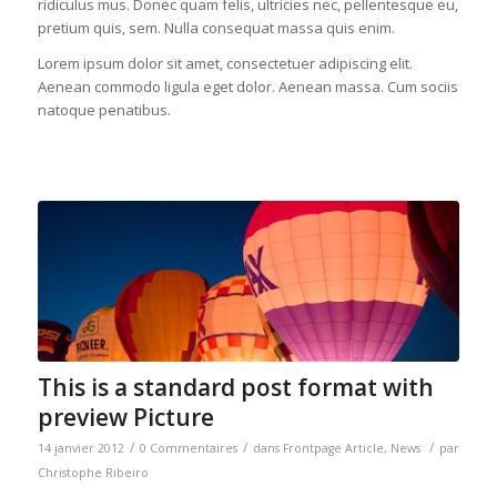
ridiculus mus. Donec quam felis, ultricies nec, pellentesque eu,
pretium quis, sem. Nulla consequat massa quis enim.
Lorem ipsum dolor sit amet, consectetuer adipiscing elit.
Aenean commodo ligula eget dolor. Aenean massa. Cum sociis
natoque penatibus.
This is a standard post format with
preview Picture
/
/
/
14 janvier 2012
0 Commentaires
dans
Frontpage Article
,
News
par
Christophe Ribeiro