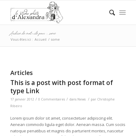
Archive de mot-clé pour : some
Vous êtes ici :
Accueil
/
some
Articles
This is a post with post format of
type Link
/
/
/
17 janvier 2012
0 Commentaires
dans
News
par
Christophe
Ribeiro
Lorem ipsum dolor sit amet, consectetuer adipiscing elit.
Aenean commodo ligula eget dolor. Aenean massa. Cum sociis
natoque penatibus et magnis dis parturient montes, nascetur