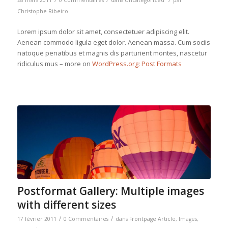
28 mars 2011
0 Commentaires
dans
Uncategorized
par
Christophe Ribeiro
Lorem ipsum dolor sit amet, consectetuer adipiscing elit.
Aenean commodo ligula eget dolor. Aenean massa. Cum sociis
natoque penatibus et magnis dis parturient montes, nascetur
ridiculus mus – more on
WordPress.org: Post Formats
Postformat Gallery: Multiple images
with different sizes
/
/
17 février 2011
0 Commentaires
dans
Frontpage Article
,
Images
,