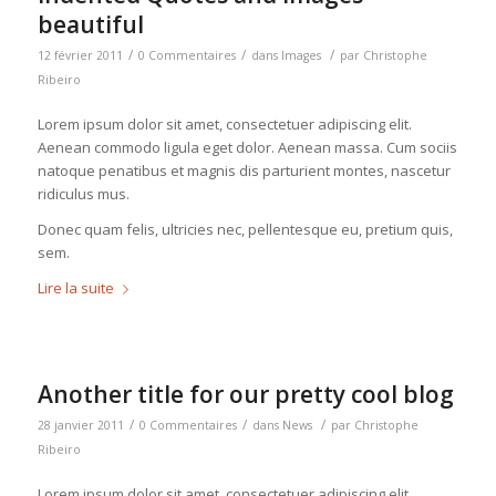
beautiful
/
/
/
12 février 2011
0 Commentaires
dans
Images
par
Christophe
Ribeiro
Lorem ipsum dolor sit amet, consectetuer adipiscing elit.
Aenean commodo ligula eget dolor. Aenean massa. Cum sociis
natoque penatibus et magnis dis parturient montes, nascetur
ridiculus mus.
Donec quam felis, ultricies nec, pellentesque eu, pretium quis,
sem.
Lire la suite
Another title for our pretty cool blog
/
/
/
28 janvier 2011
0 Commentaires
dans
News
par
Christophe
Ribeiro
Lorem ipsum dolor sit amet, consectetuer adipiscing elit.