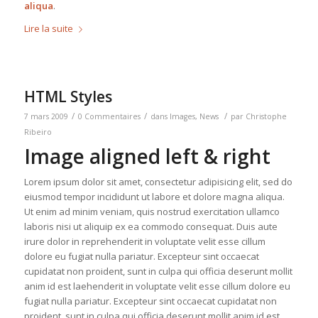
aliqua
.
Lire la suite
HTML Styles
/
/
/
7 mars 2009
0 Commentaires
dans
Images
,
News
par
Christophe
Ribeiro
Image aligned left & right
Lorem ipsum dolor sit amet, consectetur adipisicing elit, sed do
eiusmod tempor incididunt ut labore et dolore magna aliqua.
Ut enim ad minim veniam, quis nostrud exercitation ullamco
laboris nisi ut aliquip ex ea commodo consequat. Duis aute
irure dolor in reprehenderit in voluptate velit esse cillum
dolore eu fugiat nulla pariatur. Excepteur sint occaecat
cupidatat non proident, sunt in culpa qui officia deserunt mollit
anim id est laehenderit in voluptate velit esse cillum dolore eu
fugiat nulla pariatur. Excepteur sint occaecat cupidatat non
proident, sunt in culpa qui officia deserunt mollit anim id est