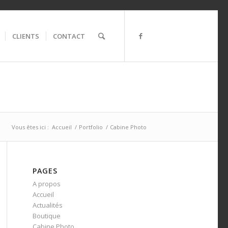
CLIENTS
CONTACT
Vous êtes ici :
Accueil
/
Portfolio
/
Cabine Photo
PAGES
A propos
Accueil
Actualités
Boutique
Cabine Photo