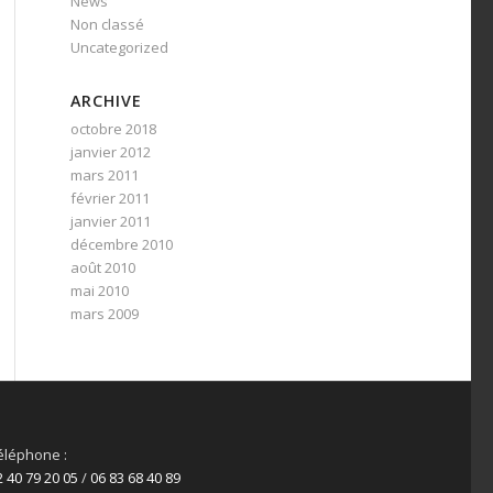
News
Non classé
Uncategorized
ARCHIVE
octobre 2018
janvier 2012
mars 2011
février 2011
janvier 2011
décembre 2010
août 2010
mai 2010
mars 2009
éléphone :
2 40 79 20 05
/
06 83 68 40 89