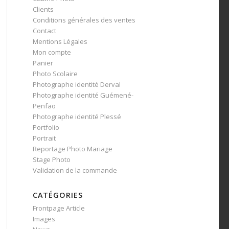
Clients
Conditions générales des ventes
Contact
Mentions Légales
Mon compte
Panier
Photo Scolaire
Photographe identité Derval
Photographe identité Guémené-
Penfao
Photographe identité Plessé
Portfolio
Portrait
Reportage Photo Mariage
Stage Photo
Validation de la commande
CATÉGORIES
Frontpage Article
Images